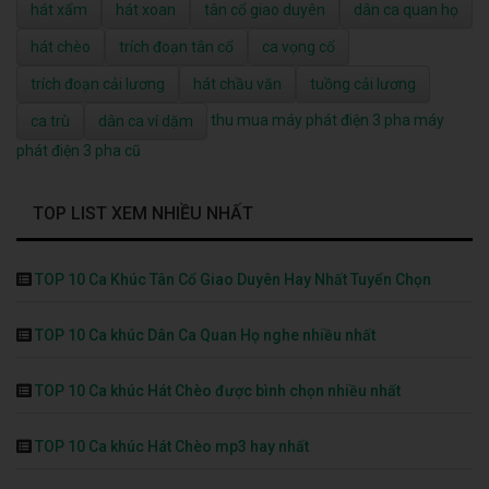
hát xẩm
hát xoan
tân cổ giao duyên
dân ca quan họ
hát chèo
trích đoạn tân cổ
ca vọng cổ
trích đoạn cải lương
hát chầu văn
tuồng cải lương
thu mua máy phát điện 3 pha
máy
ca trù
dân ca ví dặm
phát điện 3 pha cũ
TOP LIST XEM NHIỀU NHẤT
TOP 10 Ca Khúc Tân Cổ Giao Duyên Hay Nhất Tuyển Chọn
TOP 10 Ca khúc Dân Ca Quan Họ nghe nhiều nhất
TOP 10 Ca khúc Hát Chèo được bình chọn nhiều nhất
TOP 10 Ca khúc Hát Chèo mp3 hay nhất