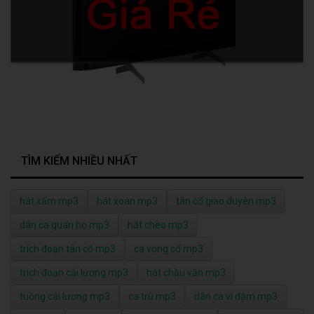
TÌM KIẾM NHIỀU NHẤT
hát xẩm mp3
hát xoan mp3
tân cổ giao duyên mp3
dân ca quan họ mp3
hát chèo mp3
trích đoạn tân cổ mp3
ca vọng cổ mp3
trích đoạn cải lương mp3
hát chầu văn mp3
tuồng cải lương mp3
ca trù mp3
dân ca ví dặm mp3