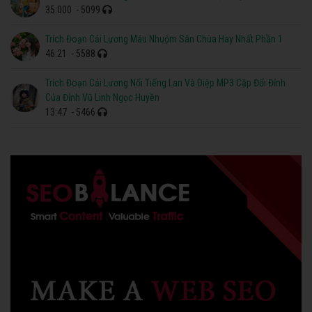
35:000
- 5099
Trích Đoạn Cải Lương Máu Nhuộm Sân Chùa Hay Nhất Phần 1
46:21
- 5588
Trích Đoạn Cải Lương Nổi Tiếng Lan Và Diệp MP3 Cặp Đổi Đỉnh
Của Đỉnh Vũ Linh Ngọc Huyền
13:47
- 5466