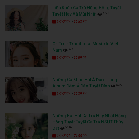
Liên Khúc Ca Trù Hồng Hồng Tuyết
5723
Tuyết Hay Và Mùi Nhất
-
1/3/2022
53:32
Ca Tru - Traditional Music In Viet
5761
Nam
-
1/3/2022
09:06
Những Ca Khúc Hát Ả Đào Trong
5727
Album Đêm Ả Đào Tuyệt Đỉnh
-
1/3/2022
39:34
Những Bài Hát Ca Trù Hay Nhất Hồng
Hồng Tuyết Tuyết Ca Trù NSƯT Thúy
5586
Đạt
-
1/3/2022
55:00