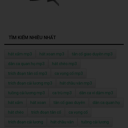
TÌM KIẾM NHIỀU NHẤT
hát xẩm mp3
hát xoan mp3
tân cổ giao duyên mp3
dân ca quan họ mp3
hát chèo mp3
trích đoạn tân cổ mp3
ca vọng cổ mp3
trích đoạn cải lương mp3
hát chầu văn mp3
tuồng cải lương mp3
ca trù mp3
dân ca ví dặm mp3
hát xẩm
hát xoan
tân cổ giao duyên
dân ca quan họ
hát chèo
trích đoạn tân cổ
ca vọng cổ
trích đoạn cải lương
hát chầu văn
tuồng cải lương