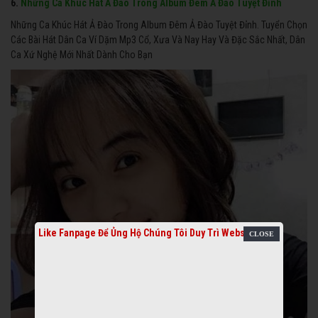
6.
Những Ca Khúc Hát Ả Đào Trong Album Đêm Ả Đào Tuyệt Đỉnh
Những Ca Khúc Hát Ả Đào Trong Album Đêm Ả Đào Tuyệt Đỉnh. Tuyển Chọn
Các Bài Hát Dân Ca Ví Dặm Mp3 Cổ, Xưa Và Nay Hay Và Đặc Sắc Nhất, Dân
Ca Xứ Nghệ Mới Nhất Dành Cho Bạn
Like Fanpage Để Ủng Hộ Chúng Tôi Duy Trì Website