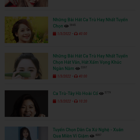
Những Bài Hát Ca Trù Hay Nhất Tuyển
5845
Chọn
-
1/3/2022
40:00
Những Bài Hát Ca Trù Hay Nhất Tuyển
Chọn Hát Văn, Hát Xẩm Vọng Khúc
5597
Ngàn Năm
-
1/3/2022
40:00
5779
Ca Trù-Tây Hồ Hoài Cổ
-
1/3/2022
10:20
Tuyển Chọn Dân Ca Xứ Nghệ - Xuân
6087
Qua Miền Ví Giặm