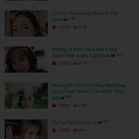
Ca Tru - Traditional Music In Viet
5758
Nam
-
1/3/2022
09:06
Những Ca Khúc Hát Ả Đào Trong
5724
Album Đêm Ả Đào Tuyệt Đỉnh
-
1/3/2022
39:34
Những Bài Hát Ca Trù Hay Nhất Hồng
Hồng Tuyết Tuyết Ca Trù NSƯT Thúy
5581
Đạt
-
1/3/2022
55:00
5613
Ca Trù Tây Hồ Hoài Cổ
-
1/3/2022
06:31