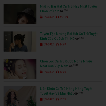
Những Bài Hát Ca Trù Hay Nhất Tuyển
5869
Chọn Phần 2
-
1/3/2022
1:01:24
Tuyển Tập Những Bài Hát Ca Trù Tuyệt
5397
Đỉnh Của Quách Thị Hồ
-
1/3/2022
24:07
Chọn Lọc Ca Trù Được Nghe Nhiều
5549
Nhất Của Việt Nam
-
1/3/2022
52:28
Liên Khúc Ca Trù Hồng Hồng Tuyết
5718
Tuyết Hay Và Mùi Nhất
-
1/3/2022
53:32