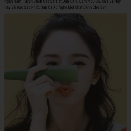
Ngàn Năm. Tuyển Chọn Các Bài Hát Dân Ca Ví Dặm Mp3 Cổ, Xưa Và Nay
Hay Và Đặc Sắc Nhất, Dân Ca Xứ Nghệ Mới Nhất Dành Cho Bạn