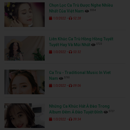
Chọn Lọc Ca Trù Được Nghe Nhiều
5554
Nhất Của Việt Nam
-
1/3/2022
52:28
Liên Khúc Ca Trù Hồng Hồng Tuyết
5723
Tuyết Hay Và Mùi Nhất
-
1/3/2022
53:32
Ca Tru - Traditional Music In Viet
5761
Nam
-
1/3/2022
09:06
Những Ca Khúc Hát Ả Đào Trong
5727
Album Đêm Ả Đào Tuyệt Đỉnh
-
1/3/2022
39:34