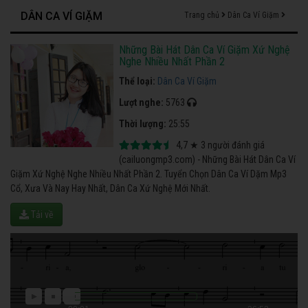
DÂN CA VÍ GIẶM
Trang chủ
Dân Ca Ví Giặm
Những Bài Hát Dân Ca Ví Giặm Xứ Nghệ
Nghe Nhiều Nhất Phần 2
Thể loại:
Dân Ca Ví Giặm
Lượt nghe:
5763
Thời lượng:
25:55
4,7
★
3
người đánh giá
(cailuongmp3.com) - Những Bài Hát Dân Ca Ví
Giặm Xứ Nghệ Nghe Nhiều Nhất Phần 2. Tuyển Chọn Dân Ca Ví Dặm Mp3
Cổ, Xưa Và Nay Hay Nhất, Dân Ca Xứ Nghệ Mới Nhất.
Tải về