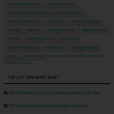
trích đoạn tân cổ mp3
ca vọng cổ mp3
trích đoạn cải lương mp3
hát chầu văn mp3
tuồng cải lương mp3
ca trù mp3
dân ca ví dặm mp3
hát xẩm
hát xoan
tân cổ giao duyên
dân ca quan họ
hát chèo
trích đoạn tân cổ
ca vọng cổ
trích đoạn cải lương
hát chầu văn
tuồng cải lương
thu mua máy phát điện 3 pha
máy
ca trù
dân ca ví dặm
phát điện 3 pha cũ
TOP LIST XEM NHIỀU NHẤT
TOP 10 Ca Khúc Tân Cổ Giao Duyên Hay Nhất Tuyển Chọn
TOP 10 Ca khúc Dân Ca Quan Họ nghe nhiều nhất