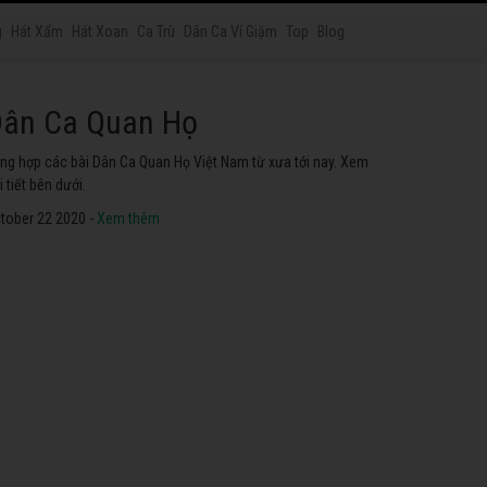
g
Hát Xẩm
Hát Xoan
Ca Trù
Dân Ca Ví Giặm
Top
Blog
át Chầu Văn
yển tập các ca khúc hát Chầu Văn hay nhất ở Việt Nam. Không
ể không nghe thử.
tober 22 2020 -
Xem thêm