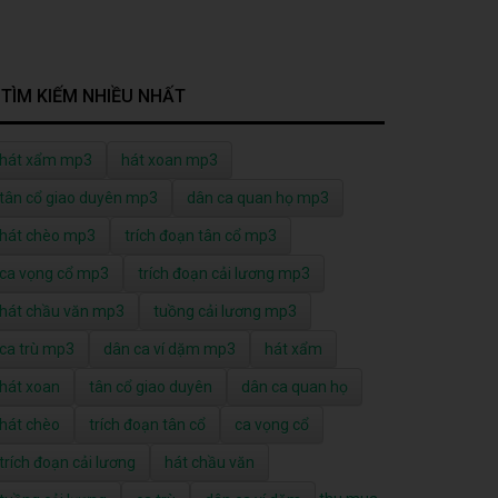
TÌM KIẾM NHIỀU NHẤT
hát xẩm mp3
hát xoan mp3
tân cổ giao duyên mp3
dân ca quan họ mp3
hát chèo mp3
trích đoạn tân cổ mp3
ca vọng cổ mp3
trích đoạn cải lương mp3
hát chầu văn mp3
tuồng cải lương mp3
ca trù mp3
dân ca ví dặm mp3
hát xẩm
hát xoan
tân cổ giao duyên
dân ca quan họ
hát chèo
trích đoạn tân cổ
ca vọng cổ
trích đoạn cải lương
hát chầu văn