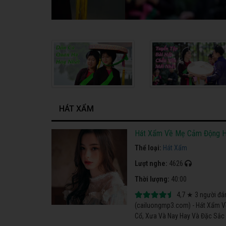
HÁT XẨM
Hát Xẩm Về Mẹ Cảm Động H
Thể loại:
Hát Xẩm
Lượt nghe:
4626
Thời lượng:
40:00
4,7
★
3
người đá
(cailuongmp3.com) - Hát Xẩm V
Cổ, Xưa Và Nay Hay Và Đặc Sắc 