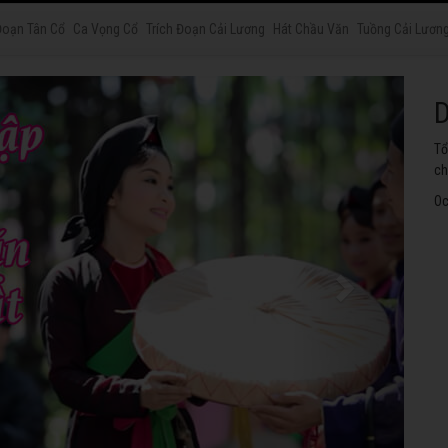
Đoạn Tân Cổ
Ca Vọng Cổ
Trích Đoạn Cải Lương
Hát Chầu Văn
Tuồng Cải Lươn
H
Tu
th
Oc