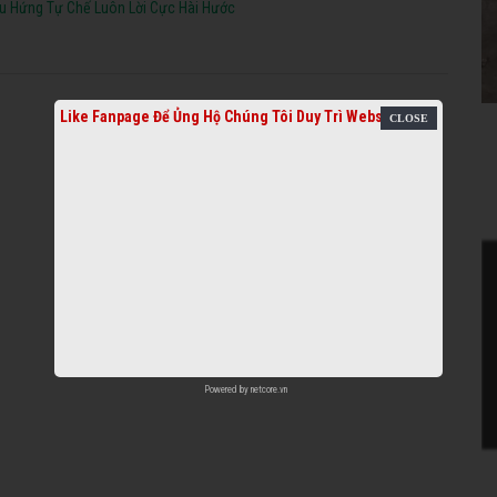
ẫu Hứng Tự Chế Luôn Lời Cực Hài Hước
Like Fanpage Để Ủng Hộ Chúng Tôi Duy Trì Website
Powered by
netcore.vn