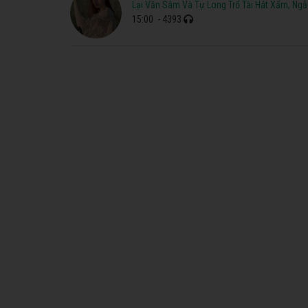
Lại Văn Sâm Và Tự Long Trổ Tài Hát Xẩm, Ng
15:00
- 4393