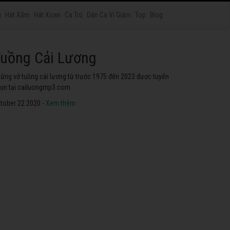
g
Hát Xẩm
Hát Xoan
Ca Trù
Dân Ca Ví Giặm
Top
Blog
rích Đoạn Cải Lương
c trích đoạn cải lương nổi tiếng của các nghệ sĩ Cải Lương
ư Vũ Linh, Kim Tử Long, Ngọc Huyền ... hay nhất mọi thời đại.
tober 22 2020 -
Xem thêm