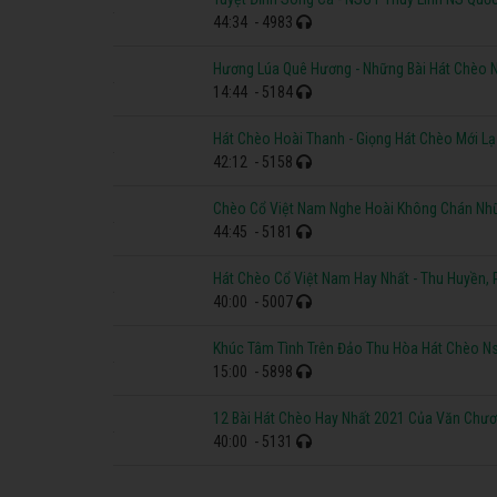
44:34
- 4983
Hương Lúa Quê Hương - Những Bài Hát Chèo 
14:44
- 5184
Hát Chèo Hoài Thanh - Giọng Hát Chèo Mới L
42:12
- 5158
Chèo Cổ Việt Nam Nghe Hoài Không Chán Nhữ
44:45
- 5181
Hát Chèo Cổ Việt Nam Hay Nhất - Thu Huyền,
40:00
- 5007
Khúc Tâm Tình Trên Đảo Thu Hòa Hát Chèo N
15:00
- 5898
12 Bài Hát Chèo Hay Nhất 2021 Của Văn Chư
40:00
- 5131