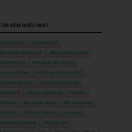
TÌM KIẾM NHIỀU NHẤT
hát xẩm mp3
hát xoan mp3
tân cổ giao duyên mp3
dân ca quan họ mp3
hát chèo mp3
trích đoạn tân cổ mp3
ca vọng cổ mp3
trích đoạn cải lương mp3
hát chầu văn mp3
tuồng cải lương mp3
ca trù mp3
dân ca ví dặm mp3
hát xẩm
hát xoan
tân cổ giao duyên
dân ca quan họ
hát chèo
trích đoạn tân cổ
ca vọng cổ
trích đoạn cải lương
hát chầu văn