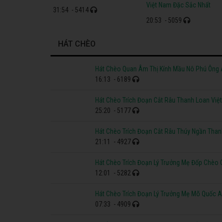
Việt Nam Đặc Sắc Nhất
31:54
- 5414
20:53
- 5059
HÁT CHÈO
Hát Chèo Quan Âm Thị Kính Mầu Nô Phú Ông
16:13
- 6189
Hát Chèo Trích Đoạn Cắt Râu Thanh Loan Việ
25:20
- 5177
Hát Chèo Trích Đoạn Cắt Râu Thúy Ngần Tha
21:11
- 4927
Hát Chèo Trích Đoạn Lý Trưởng Mẹ Đốp Chèo 
12:01
- 5282
Hát Chèo Trích Đoạn Lý Trưởng Mẹ Mõ Quốc A
07:33
- 4909