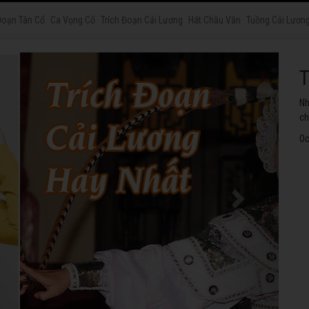
Đoạn Tân Cổ
Ca Vọng Cổ
Trích Đoạn Cải Lương
Hát Chầu Văn
Tuồng Cải Lươn
T
Cá
nh
Oc