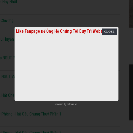
m Hay Nhất
n Chương
Like Fanpage Để Ủng Hộ Chúng Tôi Duy Trì Website
hu Huyền
Của NSUT Phương Mây
ủa NSUT Văn Chương
 Hát Chèo Mới Nhất
Powered by
netcore.vn
c Phòng - Hát Câu Chung Thuỷ Phần 1
c Phòng - Hát Câu Chung Thuỷ Phần 2